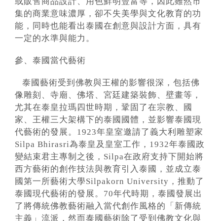
或販售商品設計、用色鮮明豐富等，因此雖然市
集的商業意味濃厚，卻不失美學與文化教育的功
能，同時也能看出泰國在創意與設計方面，具有
一定的水準與能力。
參、泰國當代藝術
泰國藝術受到佛教與王權的影響很深，包括佛
像雕刻、寺廟、佛塔、宮廷建築裝飾、壁畫等，
尤其在泰皇拉瑪四世時期，鞏固了在宗教、國
家、王權三大架構下的泰國國體，並影響泰國現
代藝術的發展。1923年皇室邀請了義大利雕塑家
Silpa Bhirasri為泰皇及皇室工作，1932年泰國政
變結束君主專制之後，Silpa在政府支持下開始將
西方藝術的創作技法與教育引入泰國，並成立泰
國第一所藝術大學Silpakorn University，推動了
泰國現代藝術的發展。70年代時期，泰國發展出
了將傳統佛教藝術融入當代創作風格的「新傳統
主義」流派，然而泰國藝術除了受到佛教文化與