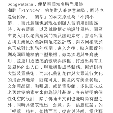
Songwattana，便是泰國知名時尚服飾
潮牌「FLYNOW」的創辦人兼創意總監，同時也
是藝術家。「暢萃」的泰文原意為「不拘小
節」，而此意涵也展現在創辦人當初規劃園區
時，沒有藍圖，以及跳脫框架的設計風格。園區
主要入口以老舊建築門窗及鏽鐵素材，營造出復
古與工業風的色調與混搭設計感，與四周植栽顏
色形成對比和諧的氛圍，進入之後，映入眼簾的
則為園區地標的巨型飛機，做為酒吧與餐廳使
用，並運用通透感的玻璃與鐵框，打造出具有工
業風格的出入口，與飛機形成整體感。鄰近則有
大型裝置藝術，而當代藝術創作與大眾流行文化
的混合風地景，隨處可見。園區內有美食餐廳、
文創商品店、咖啡店、或是電影館，多以回收或
老舊建築的素材來做為設計基礎，各有鮮明的個
性化空間設計，除了傳達出文創也能時尚有型之
外，同時具體表現出「創意」與「跳脫框架」的
「暢萃」精神。整體而言，復古與時尚、當代藝