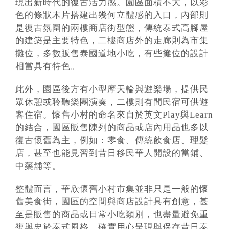
現出新時代的復古活力感。園區面積不大，以彩
色的條狀木片搭建出幾何立體感的入口，內部則
是復古氛圍的兩樓商店街型態，傳統泰式高腳屋
的建築是主要特色，二樓商店外的走廊則為市集
攤位，多數販售泰國道地小吃，有些攤位的設計
相當具有特色。
此外，園區後方有小型摩天輪與遊樂場，提供民
眾休憩或聆聽樂團演奏，二樓則有間民宿可供遊
客住宿。懷舊小村的命名來自於英文Play與Learn
的結合，園區販售陳列的商品或店內用品也多以
復古懷舊為主，例如：零食、傳統飲食店、理髮
店，甚至也能見習到昔日移民華人開設的當鋪、
中藥舖等。
整體而言，華欣懷舊小村市集並非只是一般的懷
舊美食街，園區的空間與商店設計具有創意，甚
至是販售的商品或日常小吃類別，也盡量避免重
複與忠於泰式風格，確實用心呈現與保存昔日泰