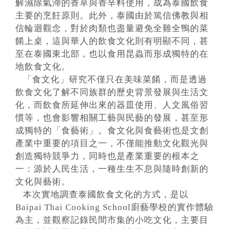
解濕除氣滯的香草與香辛料使用，成為泰國飲食
主要的烹飪原則。此外，泰國由於篤信佛教與相
信輪迴觀念，對於肉類也盡量避免全雞全鴨的菜
餚上桌，這與華人的飲食文化則有明顯不同，甚
至在泰國東北部，也以食用昆蟲而形成獨特的在
地飲食文化。
「食文化」研究不僅只在美味菜餚，而是透過
飲食文化了解不同族群的歷史背景發展與生活文
化，而飲食所延伸出來的器皿使用、人文風俗習
慣等，也會影響相關工藝與民藝的發展，甚至形
成獨特的「食藝術」。食文化與食藝術也是文創
產業中重要的項目之一，不僅能推動文化觀光與
創造獨特競爭力，同時也是產業重要的根本之
一：源於人民生活，一種生生不息與隨時創新的
文化與藝術。
本次實地調查泰國飲食文化的方式，是以
Baipai Thai Cooking School廚藝學校的實作體驗
為主，並觀察記錄民間市集的小吃文化，主要目