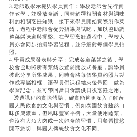
3.老師教學示範與學員實作：學校老師會先行實
作教學，並發放食譜，同時解釋相關食材與調味
料的相關烹飪知識，接下來學員開始實際製作菜
餚，過程中老師會從旁指導與試吃，加以協助調
整菜餚味道與擺盤。在學習烹飪過程中，學校人
員亦會同步拍攝學習過程，並仔細對每個學員拍
照。
4.學員成果發表與分享：完成各道菜餚之後，學
校會協助將所有菜餚放置於開放式餐廳，讓學員
彼此分享所學成果，同時會將每個學員的照片製
作成專屬相框，讓學員們課程結束後帶回，做為
學習記念，並可帶回當日食譜供日後烹飪之用。
透過課程的實際體驗，確實能夠更深入了解泰
國人民飲食的文化與習慣，例如泰國飲食雖然口
味多屬濃重，但風味豐富平衡，大量使用蔬菜，
也沒有大魚大肉或一次飽食的習慣，用餐習慣悠
閒不急切，與國人傳統飲食文化不同。