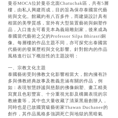
曼谷MOCA位於曼谷北面Chatuchak區，共有5層
樓，由私人興建而成，目的旨為保存泰國當代藝
術與文化。館藏約有八百多件，而建築設計具有
相當的美學質感，室外有大型裝置藝術與銅塑作
品，入口進去可看見本為義籍雕刻家，後來成為
泰國當代藝術之父的Professor Silpa Bhirasri銅
像。每層樓的作品主題不同，亦可探究出泰國當
代藝術的發展歷程與文化影響。針對館內的作品
風格進行以下概括性的主題說明：
一、宗教文化主題
泰國藝術受到佛教文化影響相當大，館內擁有許
多與佛教經典故事及教義意涵有關的作品，例
如：表現智慧靜謐與慈顏的佛像銅塑、畫工精美
寫實且色彩豐富、十分重視光影及構圖表現的宗
教繪畫等，其中也大量收藏了清萊黑廟創辦人，
同時也是已故國寶級藝術家Thawan Duchanee的
創作，其作品風格多強調死亡與地獄的黑暗氣