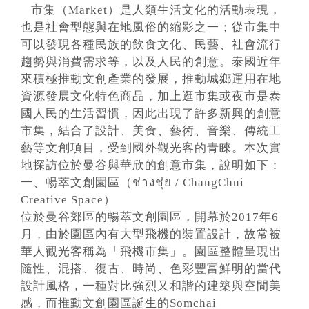
市集（Market）是人類生活文化的活動表現，
也是社會型態與在地風俗的縮影之一；從市集中
可以發現各種民族的飲食文化、民藝、社會流行
趨勢與消費需求等，以及人民的創意。泰國近年
來積極推動文創產業的發展，推動城鄉運用在地
資源發展文化特色商品，加上逛市集或夜市是泰
國人民的生活習慣，因此出現了許多新興的創意
市集，結合了設計、美食、藝術、音樂、傳統工
藝等文創項目，受到國外觀光客的青睞。本次實
地探訪位於曼谷與華欣的創意市集，說明如下：
一、暢萃文創園區（ช่างชุ่ย / ChangChui
Creative Space）
位於曼谷郊區的暢萃文創園區，開幕於2017年6
月，由於園區內有大型飛機的裝置設計，故常被
華人觀光客稱為「飛機市集」。園區整體呈現出
隨性、混搭、復古、時尚、色彩豐富鮮明的當代
設計風格，一種對比強烈又和諧的建築與空間美
感，而推動文創園區誕生的Somchai