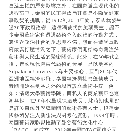
宮廷王權的歷史影響之外，在國家邁進現代化的
過程當中，泰國的民主與政局其實是不斷受到軍
事政變的挑戰，從1932到2014年間，泰國就發生
過20軍政府政變，這種獨裁式的脆弱民主，讓不
少泰國藝術家也透過藝術介入政治的行動方式，
表達對政治社會的反思與不滿，然而在遭受軍政
府嚴厲打壓情況之下，藝術家們開始轉向關注於
藝術與人民生活的緊密關係。此外，在30年代之
後，泰國現代與當代藝術的發展，是以曼谷的
Silpakorn University為主要核心，直到8O年代
亞洲地區經濟起飛，泰國經濟與社會蓬勃成長，
泰國開始在曼谷之外的城市設立藝術學院，例
如：清邁大學藝術學院，而私人的商業藝廊也逐
漸興起，在90年代呈現快速成長，此時期也剛好
是許多自海外學成歸國的藝術專業人士，也為泰
國藝術界注入新想法與國際化資源。1994年時，
泰國藝術家聯盟推動了曼谷藝術文化中心
「BACC」的成立，2012年泰國DTAC電信公司