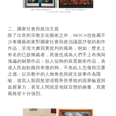
二、國家社會與政治主題
除了出世的宗教文化藝術之外，MOCA也收藏不
少泰國藝術家對國家社會與政治議題抒發的創作
作品，呈現大膽寫實批判的風格，例如：歷史上
有名的已故獨裁者，死後也成為人們手上布偶與
傀儡的銅塑作品；似人似狗的裝置藝術作品，表
達人民如飢餓與卑微的狗，不免給人悲傷與沉重
之感；以宗教中的人物角色與經文故事作為隱
喻，描寫人類因慾望或戰爭所導致的因果輪迴與
血腥暴力，甚至人間就是地獄百態的繪畫，寫實
風格皆十分強烈。