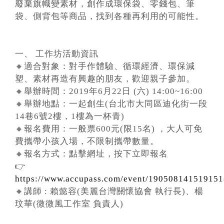
廢棄旗幟變素材，創作成環保袋、零錢包、筆
袋、側背包等商品，找到各種再利用的可能性。
一、 工作坊活動資訊
🔸適合對象：對手作體驗、循環經濟、環保減
塑、素材再造有興趣的朋友，歡迎親子參加。
🔸舉辦時間：2019年6月22日 (六) 14:00~16:00
🔸舉辦地點：一起創生(台北市大同區迪化街一段
14巷6號2樓，1樓為一杯青)
🔸報名費用：一般票600元(限15名) ，大人可免
費攜帶小孩入場，不限制攜帶數量。
🔸報名方式：點擊網址，按下立即報名
👉
https://www.accupass.com/event/19050814151915
🔸講師 : 賴懿容(美麗台灣關懷協會 執行長)、楊
玟華(微微風工作室 負責人)