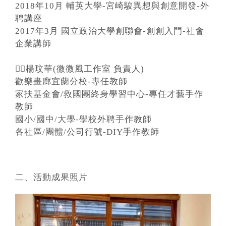
2018年10月 輔英大學-宮崎駿異想與創意開發-外
聘講座
2017年3月 國立政治大學創聯會-創創入門-社會
企業講師
🙋‍♀楊玟華(微微風工作室 負責人)
歡樂畫廊宜蘭分校-專任教師
家扶基金會/救國團終身學習中心-專任才藝手作
教師
國小/國中/大學-學校外聘手作教師
各社區/團體/公司行號-DIY手作教師
二、活動成果照片