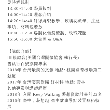
⏰時程規劃
13:30~14:00 學員報到
14:00~14:20 理念介紹
14:20~14:40 針線縫製教學、玫瑰花教學、注意
事項、材料包發放
14:40~15:50 客製化包袋縫製、玫瑰花圈
15:50~16:00 大合照 & Q&A
【講師介紹】
💁‍♀賴懿容(美麗台灣關懷協會 執行長)
曾執行百變旗幟專案
2018年 台灣最美的文創 地點: 桃園國際機場第二
航廈
2017年 台灣廢棄旗幟 好材料 地點: 雲林
其他專案與講師經歷
2018年 入圍 Keep Walking 夢想資助計畫前22名
2016年 臺中，花想起-臺中故事景點裝置藝術特
展