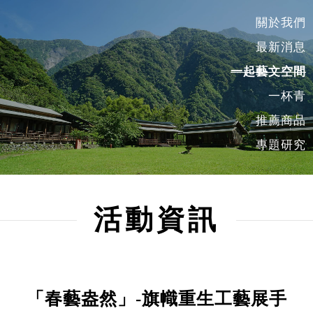
關於我們
最新消息
一起藝文空間
一杯青
推薦商品
專題研究
活動資訊
「春藝盎然」-旗幟重生工藝展手