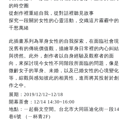
的時空圈
從創作裡重組自我，從對話裡聽見故事
探究一段關於女性的心靈活動，交織這片霧霾中的
千愁萬緒
此插畫系列為單身女性的自我探索，在面臨社會現
況舊有的傳統價值觀，描繪單身日常裡的內心糾結
與徬然。此外，創作者以自身經驗及觀察者的面
向，來探討現今女性不同階段所面臨的問題，像是
微齡女子的單身、未婚，以及已婚女性的心境變化
等，綜觀與感知彼此的相異性，進而將其投射於創
作之中。
展期：2019/12/12~12/18
開幕茶會：12/14 14:30~16:00
地點：ㄧ起藝文空間。台北市大同區迪化街ㄧ段14
巷6號 （ㄧ杯青2F)