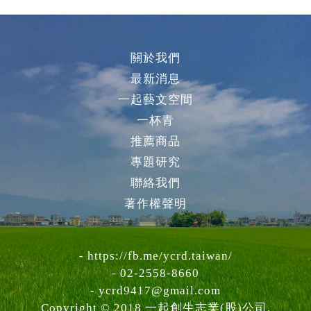
關於我們
最新消息
一起藝文空間
一杯青
推薦商品
專題研究
聯絡我們
著作權聲明
-
https://fb.me/ycrd.taiwan/
- 02-2558-8660
-
ycrd9417@gmail.com
Copyright © 2018 一起創生志業(股)公司.