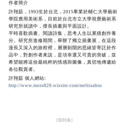
作者簡介
許翔茹，1993生於台北，2015畢業於輔仁大學藝術
學院應用美術系，目前於台北市立大學視覺藝術系
研究所就讀中，擅長插畫與平面設計。
平時喜歡插畫、閱讀詩集，思考人生以累積創作養
分。研究所進修期間，舉辦了獨立插畫展，在這段
漫長又深入的旅程裡，層層剝開的思緒皆寄託於作
品中，對創作者來說，是項幸運又可貴的突破，並
希望能將這份最純粹的情感與圖像，真切地傳遞給
各位觀賞者。
許翔茹 個人網站:
http://www.moss829.wixsite.com/melissahsu
[回列表]