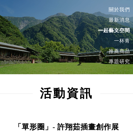
關於我們
最新消息
一起藝文空間
一杯青
推薦商品
專題研究
活動資訊
「單形圈」- 許翔茹插畫創作展